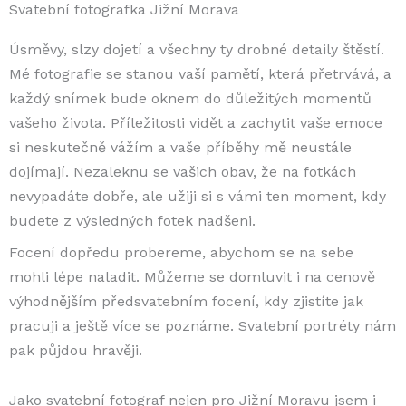
Svatební fotografka Jižní Morava
Úsměvy, slzy dojetí a všechny ty drobné detaily štěstí.
Mé fotografie se stanou vaší pamětí, která přetrvává, a
každý snímek bude oknem do důležitých momentů
vašeho života. Příležitosti vidět a zachytit vaše emoce
si neskutečně vážím a vaše příběhy mě neustále
dojímají. Nezaleknu se vašich obav, že na fotkách
nevypadáte dobře, ale užiji si s vámi ten moment, kdy
budete z výsledných fotek nadšeni.
Focení dopředu probereme, abychom se na sebe
mohli lépe naladit. Můžeme se domluvit i na cenově
výhodnějším předsvatebním focení, kdy zjistíte jak
pracuji a ještě více se poznáme. Svatební portréty nám
pak půjdou hravěji.
Jako svatební fotograf nejen pro Jižní Moravu jsem i