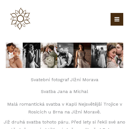
Přeskočit
na
obsah
Svatební fotograf Jižní Morava
Svatba Jana a Michal
Malá romantická svatba v Kapli Nejsvětější Trojice v
Rosicích u Brna na Jižní Moravě.
Již druhá svatba tohoto páru. Před lety si řekli své ano