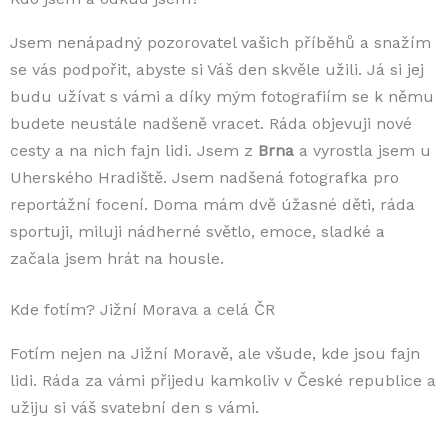
Jsem nenápadný pozorovatel vašich příběhů a snažím
se vás podpořit, abyste si Váš den skvěle užili. Já si jej
budu užívat s vámi a díky mým fotografiím se k němu
budete neustále nadšeně vracet. Ráda objevuji nové
cesty a na nich fajn lidi. Jsem z
Brna
a vyrostla jsem u
Uherského Hradiště. Jsem nadšená fotografka pro
reportážní focení. Doma mám dvě úžasné děti, ráda
sportuji, miluji nádherné světlo, emoce, sladké a
začala jsem hrát na housle.
Kde fotím? Jižní Morava a celá ČR
Fotím nejen na Jižní Moravě, ale všude, kde jsou fajn
lidi. Ráda za vámi přijedu kamkoliv v České republice a
užiju si váš svatební den s vámi.