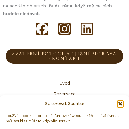
na sociálních sítích.
Budu ráda, když mě na nich
budete sledovat.
F
I
L
a
n
i
c
s
n
SVATEBNÍ FOTOGRAF JIŽNÍ MORAVA
- KONTAKT
e
t
k
b
a
e
Úvod
o
g
d
Rezervace
o
r
i
Spravovat Souhlas
Galerie
k
a
n
Doporučení
Používám cookies pro lepší fungování webu a měření návštěvnosti.
m
Svůj souhlas můžete kdykoliv upravit.
Ceník