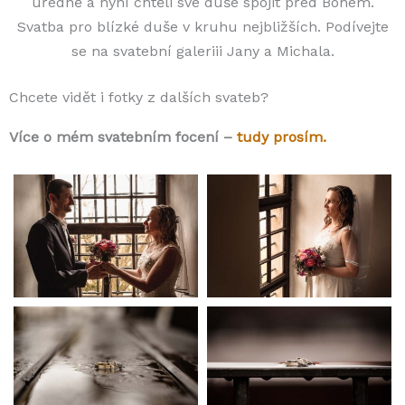
úředně a nyní chtěli své duše spojit před Bohem.
Svatba pro blízké duše v kruhu nejbližších. Podívejte
se na svatební galeriii Jany a Michala.
Chcete vidět i fotky z dalších svateb?
Více o mém svatebním focení –
tudy prosím.