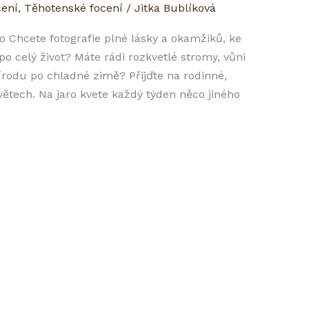
cení
,
Těhotenské focení
/
Jitka Bublíková
no Chcete fotografie plné lásky a okamžiků, ke
 celý život? Máte rádi rozkvetlé stromy, vůni
írodu po chladné zimě? Přijďte na rodinné,
ětech. Na jaro kvete každý týden něco jiného