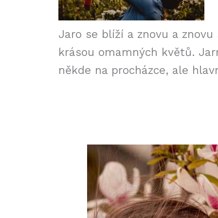
Jaro se blíží a znovu a znov
krásou omamných květů. Jarní
někde na procházce, ale hlavn
Jarní
romantické
focení,
Brno
a
Uherské