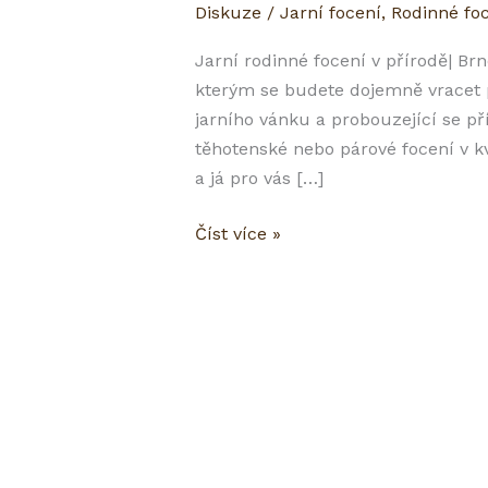
Diskuze
/
Jarní focení
,
Rodinné fo
Jarní rodinné focení v přírodě| Br
kterým se budete dojemně vracet po
jarního vánku a probouzející se př
těhotenské nebo párové focení v kv
a já pro vás […]
Číst více »