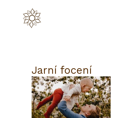
Přeskočit
na
obsah
Jarní focení