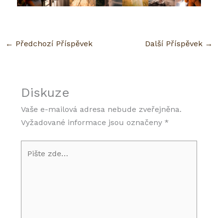
b
a
e
o
g
d
←
Předchozí Příspěvek
Další Příspěvek
→
o
r
i
k
a
n
Diskuze
m
Vaše e-mailová adresa nebude zveřejněna.
Vyžadované informace jsou označeny
*
Pište
zde…