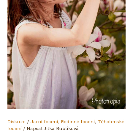
Diskuze
/
Jarní focení
,
Rodinné focení
,
Těhotenské
focení
/ Napsal
Jitka Bublíková