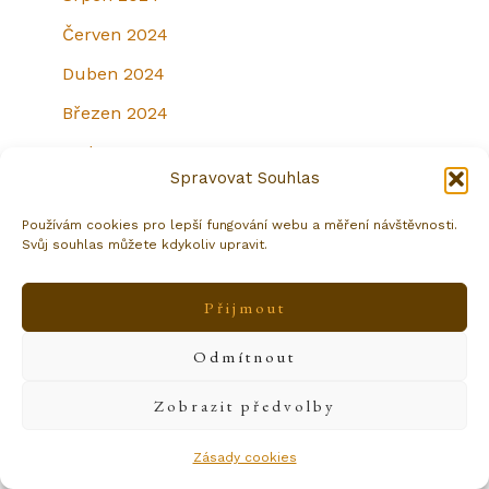
Červen 2024
Duben 2024
Březen 2024
Leden 2020
Spravovat Souhlas
Používám cookies pro lepší fungování webu a měření návštěvnosti.
Svůj souhlas můžete kdykoliv upravit.
Přijmout
Odmítnout
Kategorie
Business focení
Zobrazit předvolby
Jarní focení
Zásady cookies
Párové focení Brno