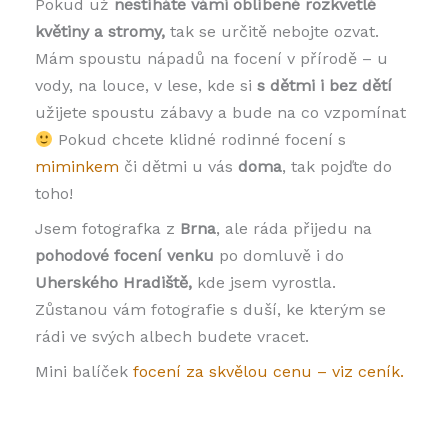
Pokud už
nestíháte vámi oblíbené rozkvetlé
květiny a stromy,
tak se určitě nebojte ozvat.
Mám spoustu nápadů na focení v přírodě – u
vody, na louce, v lese, kde si
s dětmi i bez dětí
užijete spoustu zábavy a bude na co vzpomínat
Pokud chcete klidné rodinné focení s
miminkem
či dětmi u vás
doma
, tak pojďte do
toho!
Jsem fotografka z
Brna
, ale ráda přijedu na
pohodové focení venku
po domluvě i do
Uherského Hradiště,
kde jsem vyrostla.
Zůstanou vám fotografie s duší, ke kterým se
rádi ve svých albech budete vracet.
Mini balíček
focení za skvělou cenu – viz ceník.