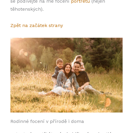
se podívejte na mé focení
portrétů
(nejen
těhotenských).
Zpět na začátek strany
Rodinné focení v přírodě i doma