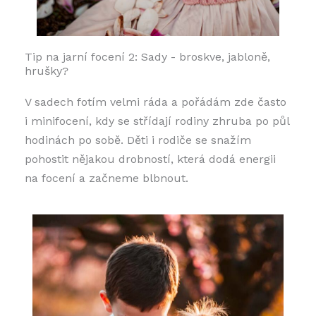
Tip na jarní focení 2: Sady - broskve, jabloně,
hrušky?
V sadech fotím velmi ráda a pořádám zde často
i minifocení, kdy se střídají rodiny zhruba po půl
hodinách po sobě. Děti i rodiče se snažím
pohostit nějakou drobností, která dodá energii
na focení a začneme blbnout.