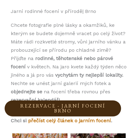
Jarní rodinné focení v přírodě| Brno
Chcete fotografie plné lásky a okamžiků, ke
kterým se budete dojemně vracet po celý život?
Máte rádi rozkvetlé stromy, vůni jarního vánku a
probouzející se přírodu po chladné zimě?
Přijďte na
rodinné, těhotenské nebo párové
focení
v květech. Na jaro kvete každý týden něco
jiného a já pro vás
vychytám ty nejlepší lokality.
Nechte se unést jarní galerií mých fotek a
objednejte se
na focení třeba rovnou přes
rezervační kalendář!
REZERVACE - JARNÍ FOCENÍ
BRNO
Chci si
přečíst celý článek o jarním focení
.