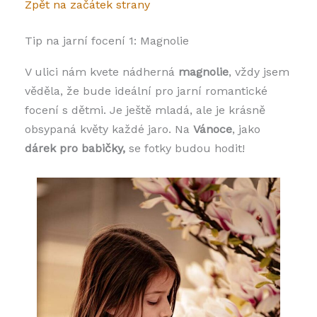
Zpět na začátek strany
Tip na jarní focení 1: Magnolie
V ulici nám kvete nádherná
magnolie
, vždy jsem
věděla, že bude ideální pro jarní romantické
focení s dětmi. Je ještě mladá, ale je krásně
obsypaná květy každé jaro. Na
Vánoce
, jako
dárek pro babičky,
se fotky budou hodit!