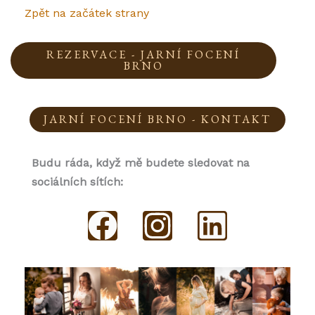
Zpět na začátek strany
REZERVACE - JARNÍ FOCENÍ
BRNO
JARNÍ FOCENÍ BRNO - KONTAKT
Budu ráda, když mě budete sledovat na
sociálních sítích:
F
I
L
a
n
i
c
s
n
e
t
k