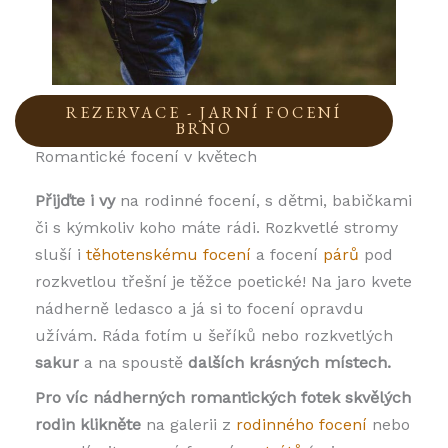
REZERVACE - JARNÍ FOCENÍ
BRNO
Romantické focení v květech
Přijďte i vy
na rodinné focení, s dětmi, babičkami
či s kýmkoliv koho máte rádi. Rozkvetlé stromy
sluší i
těhotenskému focení
a focení
párů
pod
rozkvetlou třešní je těžce poetické! Na jaro kvete
nádherně ledasco a já si to focení opravdu
užívám. Ráda fotím u šeříků nebo rozkvetlých
sakur
a na spoustě
dalších krásných místech.
Pro víc nádherných romantických fotek skvělých
rodin klikněte
na galerii z
rodinného focení
nebo