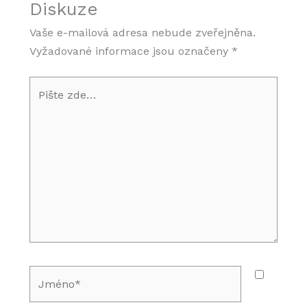
Diskuze
o
r
i
Vaše e-mailová adresa nebude zveřejněna.
k
a
n
Vyžadované informace jsou označeny
*
m
Pište
zde…
Jméno*