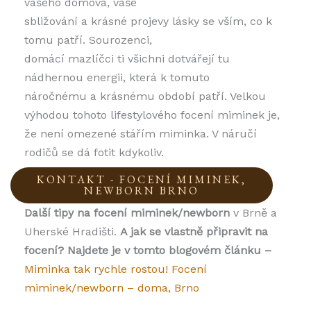
vašeho domova, vaše
sbližování a krásné projevy lásky se vším, co k
tomu patří. Sourozenci,
domácí mazlíčci ti všichni dotvářejí tu
nádhernou energii, která k tomuto
náročnému a krásnému období patří. Velkou
výhodou tohoto lifestylového focení miminek je,
že není omezené stářím miminka. V náručí
rodičů se dá fotit kdykoliv.
KONTAKT - FOCENÍ MIMINEK,
NEWBORN BRNO
Další tipy na focení miminek/newborn
v Brně a
Uherské Hradišti.
A jak se vlastně připravit na
focení? Najdete je v tomto blogovém článku –
Miminka tak rychle rostou! Focení
miminek/newborn – doma, Brno