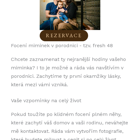
REZERVACE
Focení miminek v porodnici - tzv. fresh 48
Chcete zaznamenat ty nejranější hodiny vašeho
miminka? I to je možné a ráda vás navštívím v
porodnici. Zachytíme ty první okamžiky lásky,
která mezi vámi vzniká.
Vaše vzpomínky na celý život
Pokud toužíte po klidném focení plném něhy,
které zachytí váš domov a vaši rodinu, neváhejte
mě kontaktovat. Ráda vám vytvořím fotografie,
které budete milovat a cenit si po celý život.