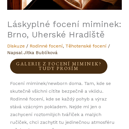
Láskyplné focení miminek:
Brno, Uherské Hradiště
Diskuze
/
Rodinné focení
,
Těhotenské focení
/
Napsal
Jitka Bublíková
GALERIE Z FOCENÍ MIMINEK?
TUDY PROSÍM
Focení miminek/newborn doma. Tam, kde se
skutečně všichni cítíte bezpečně a vklidu.
Rodinné focení, kde se každý pohyb a výraz
stává vzácným pokladem. Nejde mi jen o
zachycení roztomilých tvářiček a malých
ručiček, chci zachytit tu jedinečnou atmosféru