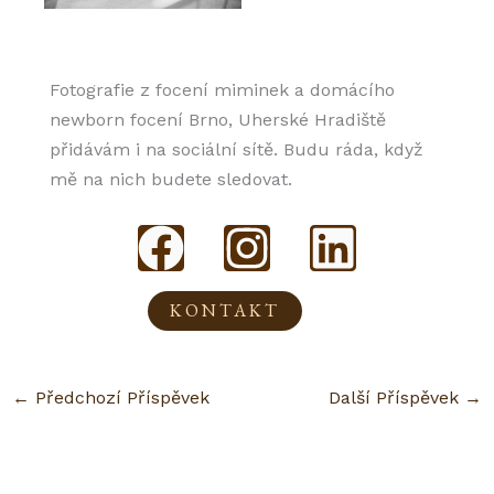
Fotografie z focení miminek a domácího
newborn focení Brno, Uherské Hradiště
přidávám i na sociální sítě. Budu ráda, když
mě na nich budete sledovat.
F
I
L
a
n
i
KONTAKT
c
s
n
e
t
k
←
Předchozí Příspěvek
Další Příspěvek
→
b
a
e
o
g
d