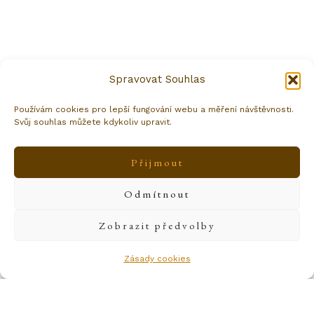
Spravovat Souhlas
Archiv
Používám cookies pro lepší fungování webu a měření návštěvnosti.
Svůj souhlas můžete kdykoliv upravit.
Únor 2026
Prosinec 2024
Přijmout
Srpen 2024
Odmítnout
Červen 2024
Zobrazit předvolby
Duben 2024
Zásady cookies
Březen 2024
Leden 2020